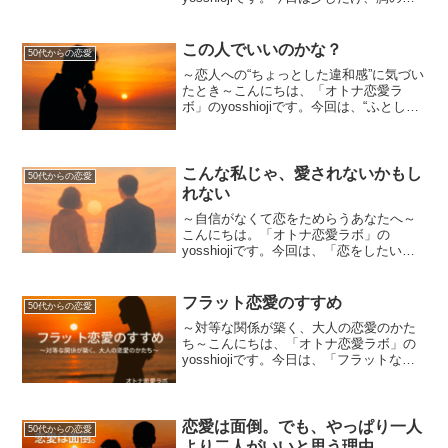
にある“ぽっかりとした空白”の話をしてみ
たいと思います。■ 恋をしているはずな
のに、満たされないあなたは今、恋をし
この人でいいのかな？
50代からの恋愛
て...
～恋人への“ちょっとした違和感”に気づい
たとき～こんにちは、「オトナ恋愛ラ
ボ」のyosshiojiです。今回は、“ふとした
違和感”についてのお話です。恋人との関
係が続いているのに、ある日ふと「本当
にこの人でいいのかな？」とよぎる瞬
間、ありま...
こんな私じゃ、愛されないかもし
50代からの恋愛
れない
～自信がなくて恋をためらうあなたへ～
こんにちは。「オトナ恋愛ラボ」の
yosshiojiです。今回は、「恋をしたいけ
ど、自信がない」という気持ちに寄り添
うお話です。■ 鏡に映る自分に、ふとた
め息「もう若くないし…」「シワもシミ
フラット恋愛のすすめ
50代からの恋愛
も増えたし…」「...
～対等な関係が築く、大人の恋愛のかた
ち～こんにちは、「オトナ恋愛ラボ」の
yosshiojiです。今日は、「フラットな恋
愛って、実際どんな関係？」という疑問
に対して、私なりの経験を交えながらお
話ししてみようと思います。■ フラット
な恋愛とは最...
恋愛は面倒。でも、やっぱり一人
50代からの恋愛
より二人がいいと思う理由