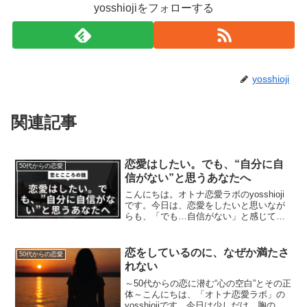
yosshiojiをフォローする
yosshioji
関連記事
恋愛はしたい。でも、“自分に自
50代からの恋愛
信がない”と思うあなたへ
こんにちは。オトナ恋愛ラボのyosshioji
です。今日は、恋愛をしたいと思いなが
らも、「でも…自信がない」と感じてし
まう自分について書いてみます。恋愛っ
て、自信がある人がするもの？恋愛とい
うと、魅力的で自分に余裕があって人に
恋をしているのに、なぜか満たさ
50代からの恋愛
好かれるスキル...
れない
～50代からの恋に潜む“心の空白”とその正
体～こんにちは、「オトナ恋愛ラボ」の
yosshiojiです。今日は少しだけ、胸の奥